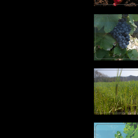
樽酒 その他
■２０２５年 
売会のお知らせ
○日時：１１／
造 〇場所：当
て その他
◆２０２５年 
〇９月３日（水
日（水）、９
◆２０２５年 
す。
■２０２４年 
て＆限定酒の店
○日時：１２／
造 〇場所：
金箔入り樽酒 