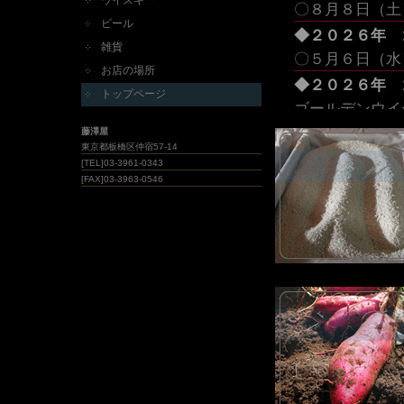
ウイスキー
〇８月８日（
ビール
◆２０２６年 
雑貨
〇５月６日（
お店の場所
◆２０２６年 
トップページ
ゴールデンウイ
いただきます。
藤澤屋
東京都板橋区仲宿57-14
◆２０２６年 
[TEL]03-3961-0343
〇３月１７日（
[FAX]03-3963-0546
せて頂きます
◆２０２６年 
〇１月２０日（
せて頂きます
◆２０２６年 
す。
■２０２５年 
○日時：１２／
造 〇場所：